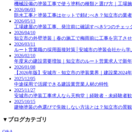
機械設備の塗装工事で使う塗料の種類と選び方｜工場施
2026/06/03
防水工事と塗装工事はセットで頼むべき？知立市の業者
2026/05/13
工場建屋の塗装工事、発注前に確認すべき5つのチェッ
2026/04/10
知立市の外壁塗装｜春の施工で梅雨前に工事を完了させ
2026/03/11
ルート営業職の採用面接対策│安城市の塗装会社から学
2026/02/10
年度末の建設需要増加｜知立市のルート営業求人で新年
2026/01/08
【2026年版】安城市・知立市の塗装業界｜建設業202
2025/12/05
中途採用で活躍できる建設業営業人材の特性
2025/11/27
安城市の塗装工事求人なら天狗堂｜経験者・未経験者歓
2025/10/15
建物塗装の色選びで失敗しない方法とは？知立市の景観
▼
ブログカテゴリ
Q&A