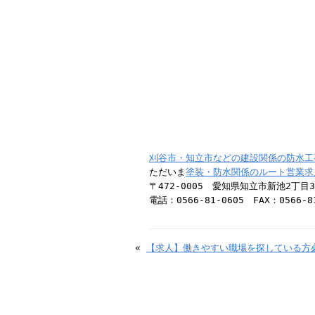
刈谷市・知立市などの建設関係の防水工
ただいま
塗装・防水関係のルート営業求
〒472-0005 愛知県知立市新池2丁目
電話：0566-81-0605 FAX：0566-8
«
【求人】働きやすい職場を探している方