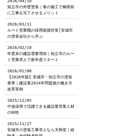
2026/04/10
知立市の外壁塗装｜春の施工で梅雨前
に工事を完了させるメリット
2026/03/11
ルート営業職の採用面接対策│安城市
の塗装会社から学ぶ
2026/02/10
年度末の建設需要増加｜知立市のルー
ト営業求人で新年度スタート
2026/01/08
【2026年版】安城市・知立市の塗装
業界｜建設業2024年問題後の働き方
改革実例
2025/12/05
中途採用で活躍できる建設業営業人材
の特性
2025/11/27
安城市の塗装工事求人なら天狗堂｜経
験者・未経験者歓迎