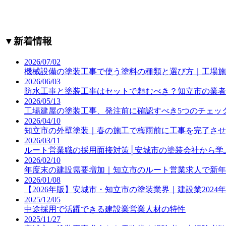
▼
新着情報
2026/07/02
機械設備の塗装工事で使う塗料の種類と選び方｜工場施
2026/06/03
防水工事と塗装工事はセットで頼むべき？知立市の業者
2026/05/13
工場建屋の塗装工事、発注前に確認すべき5つのチェッ
2026/04/10
知立市の外壁塗装｜春の施工で梅雨前に工事を完了させ
2026/03/11
ルート営業職の採用面接対策│安城市の塗装会社から学
2026/02/10
年度末の建設需要増加｜知立市のルート営業求人で新年
2026/01/08
【2026年版】安城市・知立市の塗装業界｜建設業202
2025/12/05
中途採用で活躍できる建設業営業人材の特性
2025/11/27