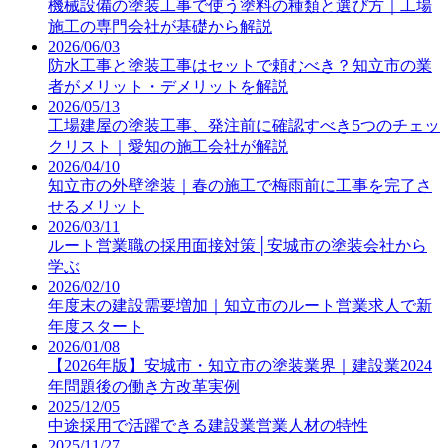
機械設備の塗装工事で使う塗料の種類と選び方｜工場
施工の専門会社が基礎から解説
2026/06/03
防水工事と塗装工事はセットで頼むべき？知立市の業
者がメリット・デメリットを解説
2026/05/13
工場建屋の塗装工事、発注前に確認すべき5つのチェッ
クリスト｜愛知の施工会社が解説
2026/04/10
知立市の外壁塗装｜春の施工で梅雨前に工事を完了さ
せるメリット
2026/03/11
ルート営業職の採用面接対策│安城市の塗装会社から
学ぶ
2026/02/10
年度末の建設需要増加｜知立市のルート営業求人で新
年度スタート
2026/01/08
【2026年版】安城市・知立市の塗装業界｜建設業2024
年問題後の働き方改革実例
2025/12/05
中途採用で活躍できる建設業営業人材の特性
2025/11/27