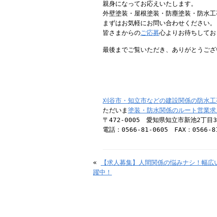
親身になってお応えいたします。
外壁塗装・屋根塗装・防塵塗装・防水工
まずはお気軽にお問い合わせください。
皆さまからの
ご応募
心よりお待ちしてお
最後までご覧いただき、ありがとうござ
刈谷市・知立市などの建設関係の防水工
ただいま
塗装・防水関係のルート営業求
〒472-0005 愛知県知立市新池2丁目
電話：0566-81-0605 FAX：0566-8
«
【求人募集】人間関係の悩みナシ！幅広
躍中！