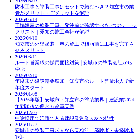
2026/06/03
防水工事と塗装工事はセットで頼むべき？知立市の業
者がメリット・デメリットを解説
2026/05/13
工場建屋の塗装工事、発注前に確認すべき5つのチェッ
クリスト｜愛知の施工会社が解説
2026/04/10
知立市の外壁塗装｜春の施工で梅雨前に工事を完了さ
せるメリット
2026/03/11
ルート営業職の採用面接対策│安城市の塗装会社から
学ぶ
2026/02/10
年度末の建設需要増加｜知立市のルート営業求人で新
年度スタート
2026/01/08
【2026年版】安城市・知立市の塗装業界｜建設業2024
年問題後の働き方改革実例
2025/12/05
中途採用で活躍できる建設業営業人材の特性
2025/11/27
安城市の塗装工事求人なら天狗堂｜経験者・未経験者
歓迎