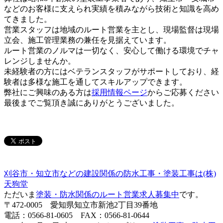
などのお客様に支えられ実績を積みながら技術と知識を高め
てきました。
営業スタッフは地域のルート営業を主とし、現場監督は現場
立会、施工管理業務の兼任を見据えています。
ルート営業のノルマは一切なく、安心して働ける環境でチャ
レンジしませんか。
未経験者の方にはベテランスタッフがサポートしており、経
験者は多様な施工を通してスキルアップできます。
弊社にご興味のある方は
採用情報ページ
からご応募ください
最後までご覧頂き誠にありがとうございました。
刈谷市・知立市などの建設関係の防水工事・塗装工事は(株)
天狗堂
ただいま
塗装・防水関係のルート営業求人募集中
です。
〒472-0005 愛知県知立市新池2丁目39番地
電話：0566-81-0605 FAX：0566-81-0644