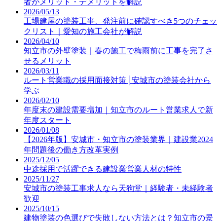
者がメリット・デメリットを解説
2026/05/13
工場建屋の塗装工事、発注前に確認すべき5つのチェッ
クリスト｜愛知の施工会社が解説
2026/04/10
知立市の外壁塗装｜春の施工で梅雨前に工事を完了さ
せるメリット
2026/03/11
ルート営業職の採用面接対策│安城市の塗装会社から
学ぶ
2026/02/10
年度末の建設需要増加｜知立市のルート営業求人で新
年度スタート
2026/01/08
【2026年版】安城市・知立市の塗装業界｜建設業2024
年問題後の働き方改革実例
2025/12/05
中途採用で活躍できる建設業営業人材の特性
2025/11/27
安城市の塗装工事求人なら天狗堂｜経験者・未経験者
歓迎
2025/10/15
建物塗装の色選びで失敗しない方法とは？知立市の景