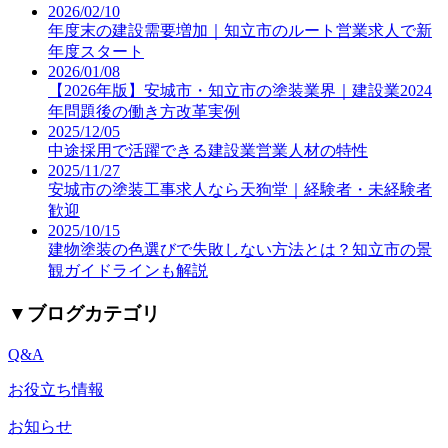
2026/02/10
年度末の建設需要増加｜知立市のルート営業求人で新
年度スタート
2026/01/08
【2026年版】安城市・知立市の塗装業界｜建設業2024
年問題後の働き方改革実例
2025/12/05
中途採用で活躍できる建設業営業人材の特性
2025/11/27
安城市の塗装工事求人なら天狗堂｜経験者・未経験者
歓迎
2025/10/15
建物塗装の色選びで失敗しない方法とは？知立市の景
観ガイドラインも解説
▼
ブログカテゴリ
Q&A
お役立ち情報
お知らせ