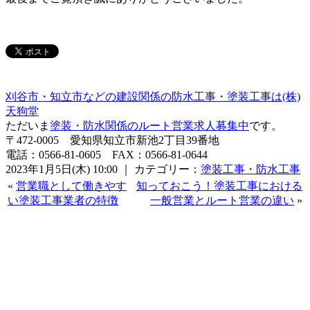
刈谷市・知立市などの建設関係の防水工事・塗装工事は(株)
天狗堂
ただいま
塗装・防水関係のルート営業求人募集中
です。
〒472-0005 愛知県知立市新池2丁目39番地
電話：0566-81-0605 FAX：0566-81-0644
2023年1月5日(木) 10:00 ｜ カテゴリー：
塗装工事・防水工事
«
営業職として働きやす
知っておこう！塗装工事における
い塗装工事業者の特徴
一般営業とルート営業の違い
»